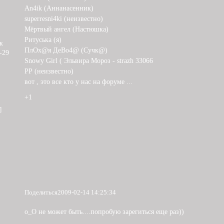
An4ik (Аннанасенник)
superresni4ki (неизвестно)
Мёртвый ангел (Настюшка)
Ритуська (я)
к
ПлОх@я ДеВо4@ (Сучк@)
-29
Snowy Girl ( Эльвира Мороз - strazh 33066
РР (неизвестно)
вот , это все кто у нас на форуме ...
+1
]
Поделиться
2009-02-14 14:25:34
о_О не может быть....попробую зарегиться еще раз))