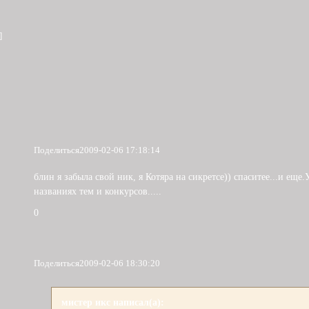
]
Поделиться
2009-02-06 17:18:14
блин я забыла свой ник, я Котяра на сикретсе)) спаситее...и еще.
названиях тем и конкурсов.....
0
Поделиться
2009-02-06 18:30:20
мистер икс написал(а):