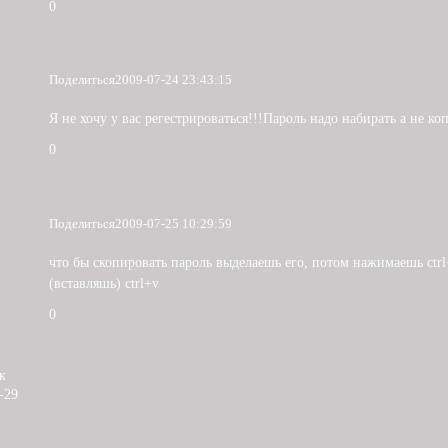
0
Поделиться
2009-07-24 23:43:15
Я не хочу у вас регестрироваться!!!Пароль надо набирать а не ко
0
Поделиться
2009-07-25 10:29:59
что бы скопировать пароль выделаешь его, потом нажимаешь ctrl
(вставляшь) ctrl+v
0
к
-29