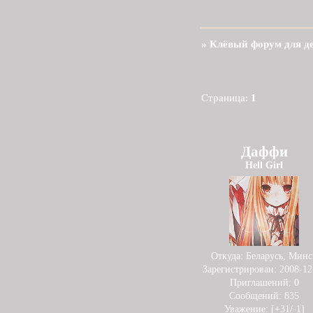
»
Клёвый форум для д
Страница:
1
Даффи
Hell Girl
Откуда:
Беларусь, Минс
Зарегистрирован
: 2008-12
Приглашений:
0
Сообщений:
835
Уважение:
[+31/-1]