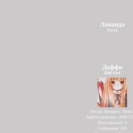
Лаванда
Гость
Даффи
Hell Girl
Откуда:
Беларусь, Минс
Зарегистрирован
: 2008-12
Приглашений:
0
Сообщений:
835