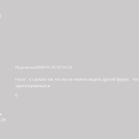
]
Поделиться
2009-01-20 19:54:26
гости . я сделала так что вы не можете видеть другой форум . чт
зарегитсрироватся .
0
к
-29