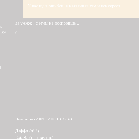
У вас куча ошибок, в названиях тем и конкурсов.....
да ужжж , с этим не поспоришь ..
к
-29
0
]
Поделиться
2009-02-06 18:35:48
Даффи (я!!!)
Extazia (неизвестно)