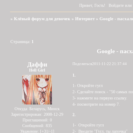
Привет, Гость!
Войдите
или
»
Клёвый форум для девочек
»
Интернет
»
Google - пасха
Страница:
1
Google - пас
Даффи
Поделиться
2011-11-22 21:37:44
Hell Girl
1.
1- Откройте гугл
2- Сделайте поиск - "50 самых 
3- нажмите на первую ссылку.
4- посмотрите на номер 7.
Откуда:
Беларусь, Минск
Зарегистрирован
: 2008-12-29
2.
Приглашений:
0
1- Откройте гугл
Сообщений:
835
Уважение:
[+31/-1]
2- Введите "Гугл, ты лапочка"