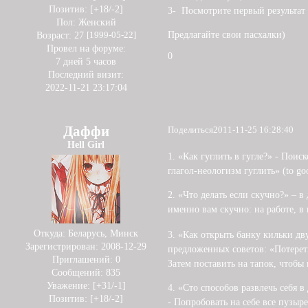
Позитив:
[+18/-2]
3- Посмотрите первый результат
Пол:
Женский
Предлагайте свои пасхалки)
Возраст:
27
[1999-05-22]
Провел на форуме:
0
7 дней 5 часов
Последний визит:
2022-11-21 23:17:04
Даффи
Поделиться
2011-11-25 16:28:40
Hell Girl
1. «Как гуглить в гугле?» - Пои
глагол-неологизм гуглить» (to go
2. «Что делать если скучно?» – в
именно вам скучно: на работе, в
Откуда:
Беларусь, Минск
3. «Как открыть банку кильки д
Зарегистрирован
: 2008-12-29
предложенных советов: «Потереть
Приглашений:
0
Затем поставить на тапок, чтобы
Сообщений:
835
Уважение:
[+31/-1]
4. «Сто способов развлечь себя в
Позитив:
[+18/-2]
- Попробовать на себе все пузыре