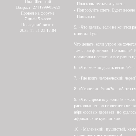
Пол:
Женский
- Подскользнуться и упасть.
Возраст:
27
[1999-05-22]
- Попробуйте спеть. Будет весело
Провел на форуме:
- Помыться.
7 дней 5 часов
Последний визит:
5. «Что делать, если не хочется 
2022-11-21 23:17:04
ответил Гугл.
Что делать, если утром не хочет
там свою фамилию. Не нашли? То
полчасика поспать и все равно ид
6. «Что можно делать весной?» -
7. «Где взять человеческий череп
8. «Утонет ли ёжик?» – «А это с
9. «Что спросить у ясеня?» - «Б
раскололи ствол столетнего ясен
абрикосовых деревьев, но удалос
африканские кувшинки».
10. «Маленький, пушистый, каме
пушистенькая камнеежка!