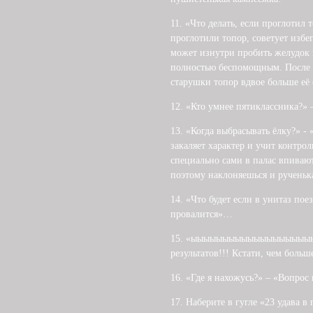
11. «Что делать, если проглотил 
проглотили топор, советует избе
может изнутри пробить желудок и
полностью беспомощным. После эт
старушки топор вдвое больше её 
12. «Кто умнее пятиклассника?»
13. «Когда выбрасывать ёлку?» -
закаляет характер и учит контро
специально сами в палас впивают
поэтому наклоняешься и ручень
14. «Что будет если в унитаз пое
провалится»…
15. «ыыыыыыыыыыыыыыыыыыыыыы
результатов!!! Кстати, чем больш
16. «Где я нахожусь?» – «Вопрос 
17. Наберите в гугле «23 удава в 