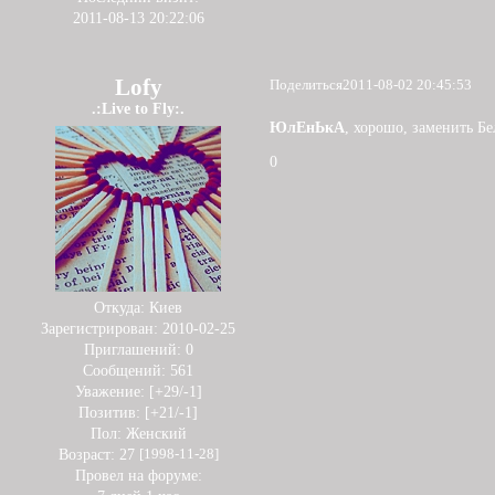
2011-08-13 20:22:06
Lofy
Поделиться
2011-08-02 20:45:53
.:Live to Fly:.
ЮлЕнЬкА
, хорошо, заменить Б
0
Откуда:
Киев
Зарегистрирован
: 2010-02-25
Приглашений:
0
Сообщений:
561
Уважение:
[+29/-1]
Позитив:
[+21/-1]
Пол:
Женский
Возраст:
27
[1998-11-28]
Провел на форуме: