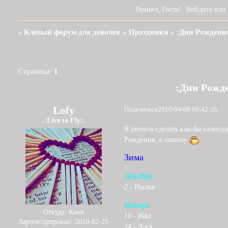
Привет, Гость!
Войдите
или
»
Клёвый форум для девочек
»
Праздники
»
:Дни Рождени
Страница:
1
:Дни Рожд
Lofy
Поделиться
2010-04-09 00:42:26
.:Live to Fly:.
Я решила сделать как-бы календ
Рождения, я запишу
Зима
Декабрь
2 - Настя
Январь
Откуда:
Киев
10 - Rika
Зарегистрирован
: 2010-02-25
14 - Дося_