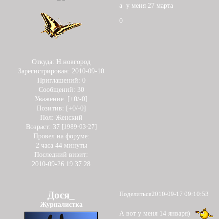
а у меня 27 марта
0
Откуда:
Н.новгород
Зарегистрирован
: 2010-09-10
Приглашений:
0
Сообщений:
30
Уважение:
[+0/-0]
Позитив:
[+0/-0]
Пол:
Женский
Возраст:
37
[1989-03-27]
Провел на форуме:
2 часа 44 минуты
Последний визит:
2010-09-26 19:37:28
Дося_
Поделиться
2010-09-17 09:10:53
Журналистка
А вот у меня 14 января)