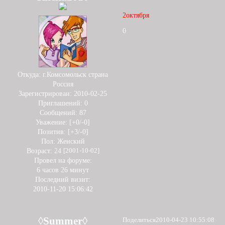
2октября
0
Откуда:
г.Комсомольск страна
Россия
Зарегистрирован
: 2010-02-25
Приглашений:
0
Сообщений:
87
Уважение:
[+0/-0]
Позитив:
[+3/-0]
Пол:
Женский
Возраст:
24
[2001-10-02]
Провел на форуме:
6 часов 26 минут
Последний визит:
2010-11-20 15:06:42
◊Summer◊
Поделиться
2010-04-23 10:55:08