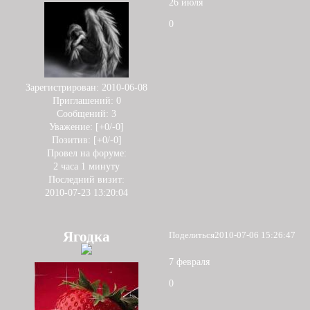
26 июля
0
Зарегистрирован
: 2010-06-08
Приглашений:
0
Сообщений:
3
Уважение:
[+0/-0]
Позитив:
[+0/-0]
Провел на форуме:
2 часа 1 минуту
Последний визит:
2010-07-23 13:20:04
Ягодка
Поделиться
2010-07-06 15:26:47
7 февраля
0