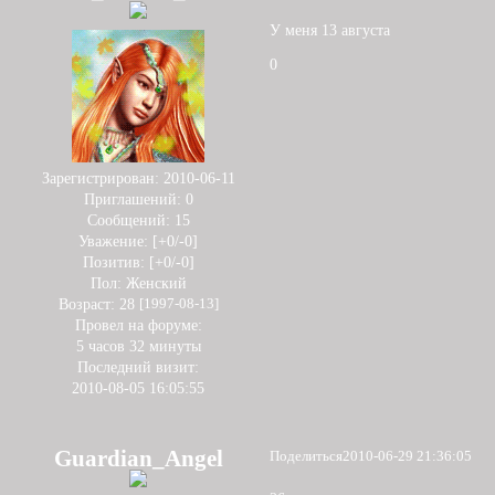
У меня 13 августа
0
Зарегистрирован
: 2010-06-11
Приглашений:
0
Сообщений:
15
Уважение:
[+0/-0]
Позитив:
[+0/-0]
Пол:
Женский
Возраст:
28
[1997-08-13]
Провел на форуме:
5 часов 32 минуты
Последний визит:
2010-08-05 16:05:55
Guardian_Angel
Поделиться
2010-06-29 21:36:05