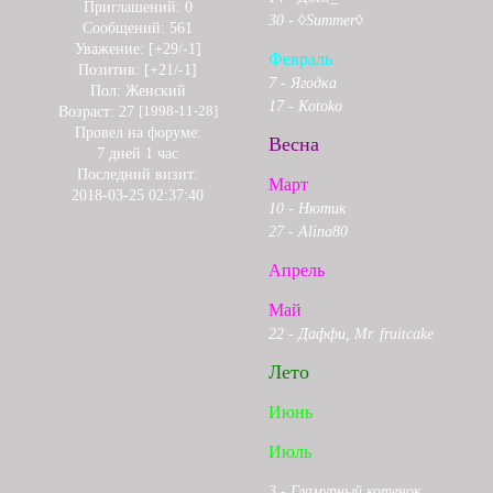
Приглашений:
0
30 - ◊Summer◊
Сообщений:
561
Уважение:
[+29/-1]
Февраль
Позитив:
[+21/-1]
7 - Ягодка
Пол:
Женский
17 - Kotoko
Возраст:
27
[1998-11-28]
Провел на форуме:
Весна
7 дней 1 час
Последний визит:
Март
2018-03-25 02:37:40
10 - Нютик
27 - Alina80
Апрель
Май
22 - Даффи, Mr. fruitcake
Лето
Июнь
Июль
3 - Гламурный котенок