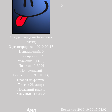
0
Откуда:
Город несбывшихся
надежд..
Зарегистрирован
: 2010-09-17
Приглашений:
0
Сообщений:
57
Уважение:
[+1/-0]
Позитив:
[+3/-0]
Пол:
Женский
Возраст:
28
[1998-01-14]
Провел на форуме:
7 часов 26 минут
Последний визит:
2010-10-07 12:48:29
Аня
Поделиться
2010-10-09 15:54:02