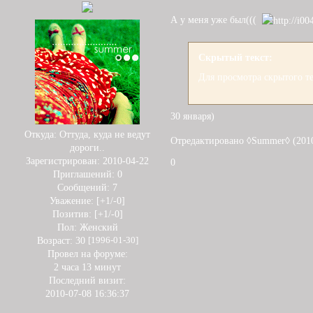
А у меня уже был(((
Скрытый текст:
Для просмотра скрытого те
30 января)
Откуда:
Оттуда, куда не ведут
Отредактировано ◊Summer◊ (2010
дороги..
Зарегистрирован
: 2010-04-22
0
Приглашений:
0
Сообщений:
7
Уважение:
[+1/-0]
Позитив:
[+1/-0]
Пол:
Женский
Возраст:
30
[1996-01-30]
Провел на форуме:
2 часа 13 минут
Последний визит:
2010-07-08 16:36:37