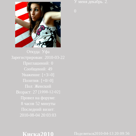
У меня декабрь. 2.
0
Откуда:
Уфа
Зарегистрирован
: 2010-03-22
Приглашений:
0
Сообщений:
49
Уважение:
[+3/-0]
Позитив:
[+0/-0]
Пол:
Женский
Возраст:
27
[1998-12-02]
Провел на форуме:
8 часов 52 минуты
Последний визит:
2010-08-04 20:03:03
Киска2010
Поделиться
2010-04-13 20:09:56