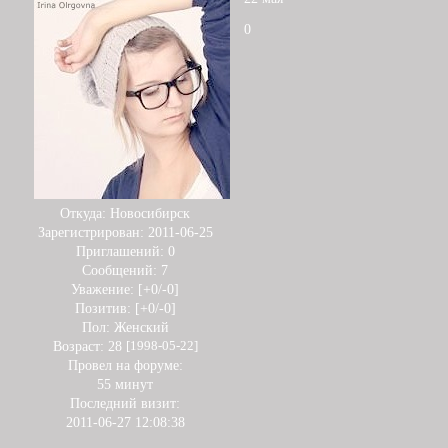
0
Откуда:
Новосибирск
Зарегистрирован
: 2011-06-25
Приглашений:
0
Сообщений:
7
Уважение:
[+0/-0]
Позитив:
[+0/-0]
Пол:
Женский
Возраст:
28
[1998-05-22]
Провел на форуме:
55 минут
Последний визит:
2011-06-27 12:08:38