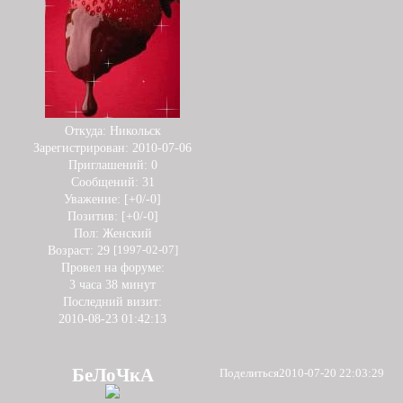
Откуда:
Никольск
Зарегистрирован
: 2010-07-06
Приглашений:
0
Сообщений:
31
Уважение:
[+0/-0]
Позитив:
[+0/-0]
Пол:
Женский
Возраст:
29
[1997-02-07]
Провел на форуме:
3 часа 38 минут
Последний визит:
2010-08-23 01:42:13
БеЛоЧкА
Поделиться
2010-07-20 22:03:29