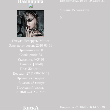
Вампирша
Поделиться
2010-05-19 22:08:31
У меня 15 сентября!
0
Откуда:
Белорусь, Минск
Зарегистрирован
: 2010-05-18
Приглашений:
0
Сообщений:
54
Уважение:
[+3/-0]
Позитив:
[+8/-0]
Пол:
Женский
Возраст:
27
[1998-09-15]
Провел на форуме:
13 часов 48 минут
Последний визит:
2010-08-24 23:02:28
_КискА_
Поделиться
2010-06-16 14:58:39