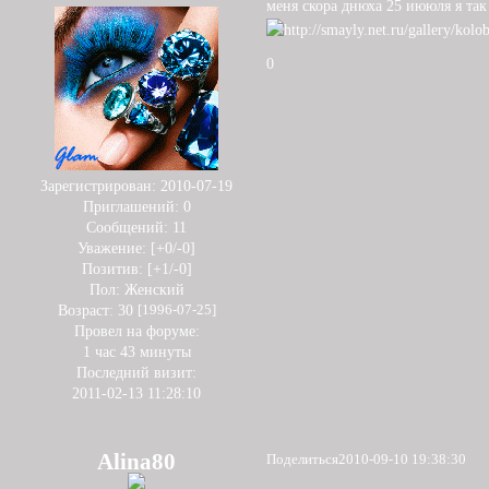
меня скора днюха 25 иююля я так р
0
Зарегистрирован
: 2010-07-19
Приглашений:
0
Сообщений:
11
Уважение:
[+0/-0]
Позитив:
[+1/-0]
Пол:
Женский
Возраст:
30
[1996-07-25]
Провел на форуме:
1 час 43 минуты
Последний визит:
2011-02-13 11:28:10
Alina80
Поделиться
2010-09-10 19:38:30