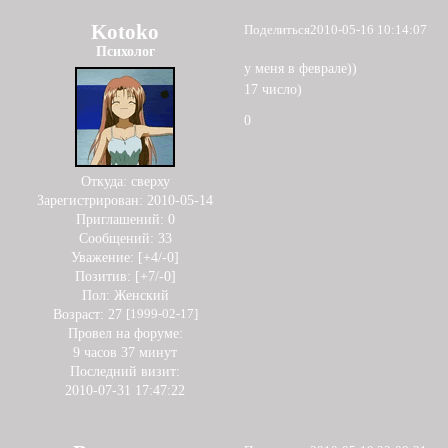
Kotoko
Поделиться
2010-05-16 10:14:07
Психолог
у меня в феврале))
17 число)
0
Откуда:
сверху
Зарегистрирован
: 2010-05-14
Приглашений:
0
Сообщений:
33
Уважение:
[+4/-0]
Позитив:
[+7/-0]
Пол:
Женский
Возраст:
27
[1999-02-17]
Провел на форуме:
9 часов 37 минут
Последний визит:
2010-07-31 17:47:22