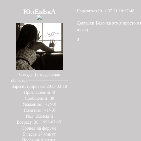
ЮлЕнЬкА
Поделиться
2011-07-31 10:37:48
Девушки Белочка это я!просто я 
июля)
0
Откуда:
[Страдающая
область] —————————
Зарегистрирован
: 2011-02-10
Приглашений:
0
Сообщений:
30
Уважение:
[+2/-0]
Позитив:
[+1/-0]
Пол:
Женский
Возраст:
30
[1996-07-25]
Провел на форуме:
5 часов 17 минут
Последний визит: