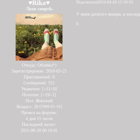
♥Rika♥
Поделиться
2010-04-28 15:50:02
-Твоя смертЬ-
У меня десятого января, в после
0
Откуда:
Облачка*)
Зарегистрирован
: 2010-03-25
Приглашений:
0
Сообщений:
551
Уважение:
[+11/-0]
Позитив:
[+19/-1]
Пол:
Женский
Возраст:
28
[1998-01-10]
Провел на форуме:
4 дня 15 часов
Последний визит:
2011-08-28 00:16:01