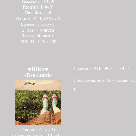
Уважение:
[+0/-0]
Позитив:
[+0/-0]
Пол:
Женский
Возраст:
37
[1989-03-27]
Провел на форуме:
2 часа 44 минуты
Последний визит:
2010-09-26 19:37:28
♥Rika♥
Поделиться
2010-09-20 22:44:28
-Твоя смертЬ-
Я не люблю эмо. Но я люблю чёр
0
Откуда:
Облачка*)
Зарегистрирован
: 2010-03-25