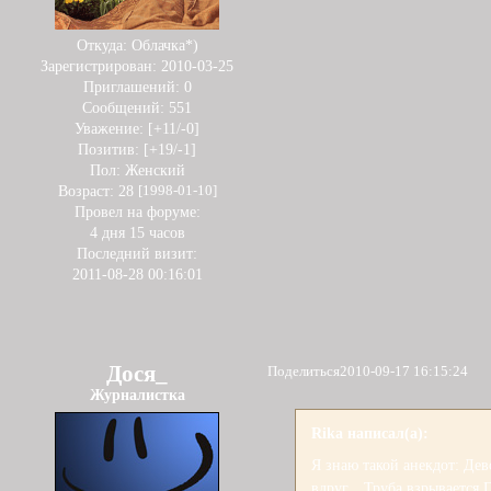
Откуда:
Облачка*)
Зарегистрирован
: 2010-03-25
Приглашений:
0
Сообщений:
551
Уважение:
[+11/-0]
Позитив:
[+19/-1]
Пол:
Женский
Возраст:
28
[1998-01-10]
Провел на форуме:
4 дня 15 часов
Последний визит:
2011-08-28 00:16:01
Дося_
Поделиться
2010-09-17 16:15:24
Журналистка
Rika написал(а):
Я знаю такой анекдот: Дев
вдруг... Труба взрываетс