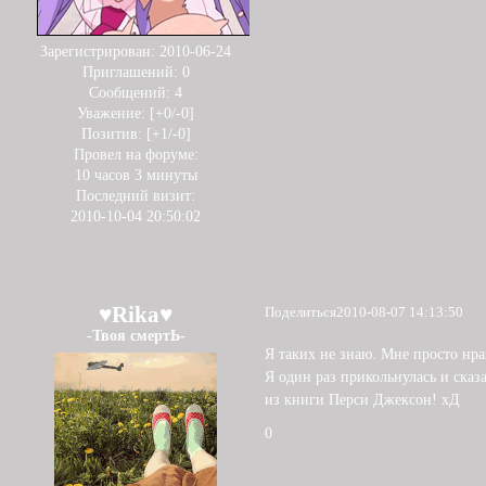
Зарегистрирован
: 2010-06-24
Приглашений:
0
Сообщений:
4
Уважение:
[+0/-0]
Позитив:
[+1/-0]
Провел на форуме:
10 часов 3 минуты
Последний визит:
2010-10-04 20:50:02
♥Rika♥
Поделиться
2010-08-07 14:13:50
-Твоя смертЬ-
Я таких не знаю. Мне просто нр
Я один раз прикольнулась и сказ
из книги Перси Джексон! хД
0