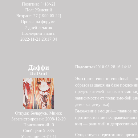
Позитив:
[+18/-2]
Пол:
Женский
Возраст:
27
[1999-05-22]
Провел на форуме:
7 дней 5 часов
Последний визит:
2022-11-21 23:17:04
Даффи
Поделиться
2010-03-28 16:14:18
Hell Girl
Эмо (англ. emo: от emotional —
образовавшаяся на базе поклонн
представителей называют эмо-кид
зависимости от пола: эмо-бой (ан
девочка, девушка).
Выражение эмоций— главное пра
Откуда:
Беларусь, Минск
противостояние несправедливост
Зарегистрирован
: 2008-12-29
кид — ранимый и депрессивный 
Приглашений:
0
Сообщений:
835
Существует стереотипное предста
Уважение:
[+31/-1]