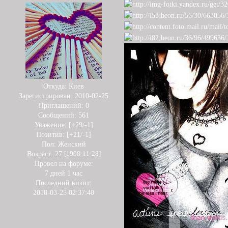
Откуда:
Киев
Зарегистрирован
: 2010-02-25
Приглашений:
0
Сообщений:
561
Уважение:
[+29/-1]
Позитив:
[+21/-1]
Пол:
Женский
Возраст:
27
[1998-11-28]
Провел на форуме:
7 дней 1 час
Последний визит:
2018-03-25 02:37:40