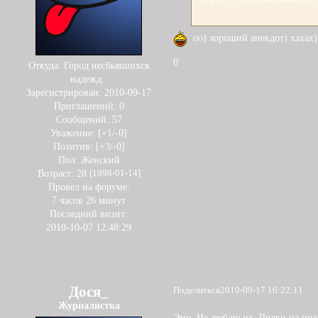
оо) хороший анекдот) хахах)
0
Откуда:
Город несбывшихся
надежд..
Зарегистрирован
: 2010-09-17
Приглашений:
0
Сообщений:
57
Уважение:
[+1/-0]
Позитив:
[+3/-0]
Пол:
Женский
Возраст:
28
[1998-01-14]
Провел на форуме:
7 часов 26 минут
Последний визит:
2010-10-07 12:48:29
Дося_
Поделиться
2010-09-17 16:22:11
Журналистка
Эмо..Не люблю их..Чолки на пол 