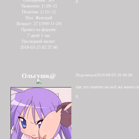
Сообщений:
561
0
Уважение:
[+29/-1]
Позитив:
[+21/-1]
Пол:
Женский
Возраст:
27
[1998-11-28]
Провел на форуме:
7 дней 1 час
Последний визит:
2018-03-25 02:37:40
Ольгушк@
Поделиться
2010-08-05 20:46:09
так это пнятно но всё же много 
0