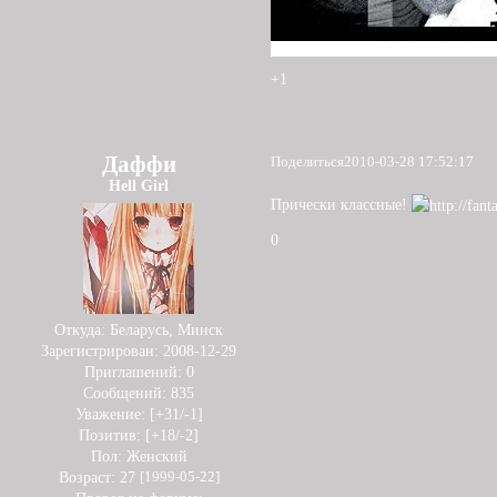
+1
Даффи
Поделиться
2010-03-28 17:52:17
Hell Girl
Прически классные!
0
Откуда:
Беларусь, Минск
Зарегистрирован
: 2008-12-29
Приглашений:
0
Сообщений:
835
Уважение:
[+31/-1]
Позитив:
[+18/-2]
Пол:
Женский
Возраст:
27
[1999-05-22]