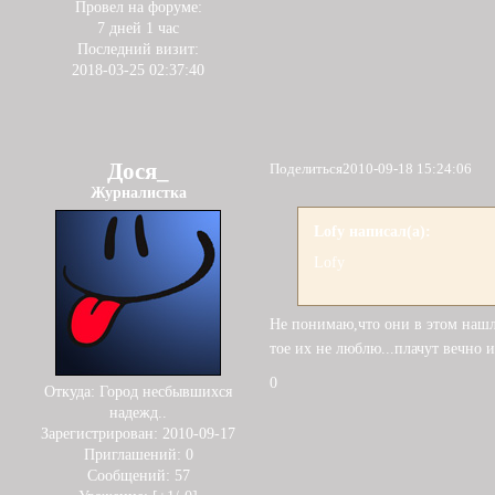
Провел на форуме:
7 дней 1 час
Последний визит:
2018-03-25 02:37:40
Дося_
Поделиться
2010-09-18 15:24:06
Журналистка
Lofy написал(а):
Lofy
Не понимаю,что они в этом нашл
тое их не люблю...плачут вечно 
0
Откуда:
Город несбывшихся
надежд..
Зарегистрирован
: 2010-09-17
Приглашений:
0
Сообщений:
57