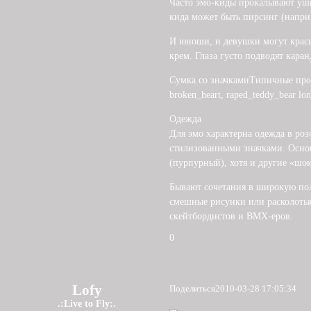
Часто эмо-киды прокалывают уши
кида может быть пирсинг (наприм
И юноши, и девушки могут краси
крем. Глаза густо подводят кар
Сумка со значкамиТипичные проз
broken_heart, raped_teddy_bear lone
Одежда
Для эмо характерна одежда в ро
стилизованными значками. Осно
(пурпурный), хотя и другие «шо
Бывают сочетания в широкую пол
смешные рисунки или расколотые
скейтбордистов и BMX-еров.
0
Lofy
Поделиться
2010-03-28 17:05:34
.:Live to Fly:.