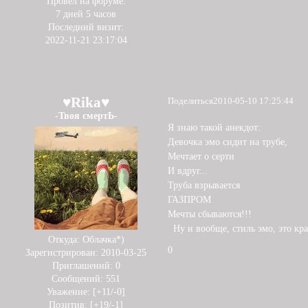
Провел на форуме:
7 дней 5 часов
Последний визит:
2022-11-21 23:17:04
♥Rika♥
Поделиться
2010-05-10 17:25:44
-Твоя смертЬ-
Я знаю такой анекдот:
Девочка эмо сидит на трубе,
Мечтает о серти
И вдруг...
Труба взрывается
ГАЗПРОМ
Мечты сбываются!!!
Ну и вообще, стиль эмо, это краси
Откуда:
Облачка*)
0
Зарегистрирован
: 2010-03-25
Приглашений:
0
Сообщений:
551
Уважение:
[+11/-0]
Позитив:
[+19/-1]