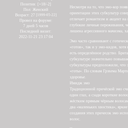
Позитив:
[+18/-2]
Несмотря на то, что эмо-кор поя
Пол:
Женский
ориентации этих субкультур сове
Возраст:
27
[1999-05-22]
отличает романтизм и акцент н
Провел на форуме:
глубокие личные переживания, ч
7 дней 5 часов
лишена агрессивного мачизма, ха
Последний визит:
2022-11-21 23:17:04
Эмо часто сравнивают с готическ
«готов», так и у эмо-кидов, хот
есть определённое родство. Брит
субкультуре значительно повышае
субкультуры предположили, что 
«готы». По словам Грэхема Марти
здоровье.
Имидж эмо
Традиционной причёской эмо счит
один глаз, а сзади короткие вол
жёстким прямым чёрным волосам
два «маленьких хвостика», яркие
создания этих причесок эмо исп
волос.