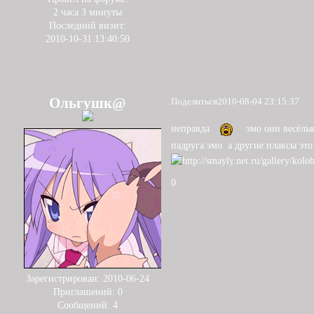
2 часа 3 минуты
Последний визит:
2010-10-31 13:40:50
Ольгушк@
Поделиться
2010-08-04 23:15:37
неправда
эмо они весёлые
падруга эмо а другие плаксы это 
0
Зарегистрирован
: 2010-06-24
Приглашений:
0
Сообщений:
4