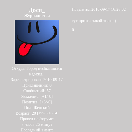
Дося_
Поделиться
2010-09-17 16:28:02
Журналистка
тут прикол такой знаю..)
0
Откуда:
Город несбывшихся
надежд..
Зарегистрирован
: 2010-09-17
Приглашений:
0
Сообщений:
57
Уважение:
[+1/-0]
Позитив:
[+3/-0]
Пол:
Женский
Возраст:
28
[1998-01-14]
Провел на форуме:
7 часов 26 минут
Последний визит: