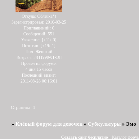
Откуда:
Облачка*)
Зарегистрирован
: 2010-03-25
Приглашений:
0
Сообщений:
551
Уважение:
[+11/-0]
Позитив:
[+19/-1]
Пол:
Женский
Возраст:
28
[1998-01-10]
Провел на форуме:
4 дня 15 часов
Последний визит:
2011-08-28 00:16:01
Страница:
1
»
Клёвый форум для девочек
»
Субкультуры
»
Эмо
Создать сайт бесплатно
·
Каталог фору