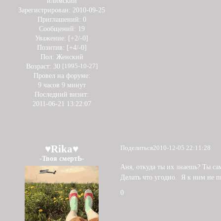
илимский
Зарегистрирован
: 2010-09-25
Приглашений:
0
Сообщений:
19
Уважение:
[+2/-0]
Позитив:
[+4/-0]
Пол:
Женский
Возраст:
30
[1995-10-27]
Провел на форуме:
9 часов 9 минут
Последний визит:
2011-06-21 13:22:07
♥Rika♥
Поделиться
2010-12-05 22:11:28
-Твоя смертЬ-
Аня, откуда ты их знаешь? Ты са
Делать что угодно. Я к ним не 
0