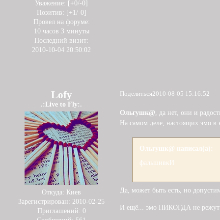
Уважение:
[+0/-0]
Позитив:
[+1/-0]
Провел на форуме:
10 часов 3 минуты
Последний визит:
2010-10-04 20:50:02
Lofy
Поделиться
2010-08-05 15:16:52
.:Live to Fly:.
Ольгушк@
, да нет, они и радо
На самом деле, настоящих эмо в 
Ольгушк@ написал(а):
фальшивкИ
Да, может быть есть, но допустим,
Откуда:
Киев
Зарегистрирован
: 2010-02-25
И ещё... эмо НИКОГДА не режут 
Приглашений:
0