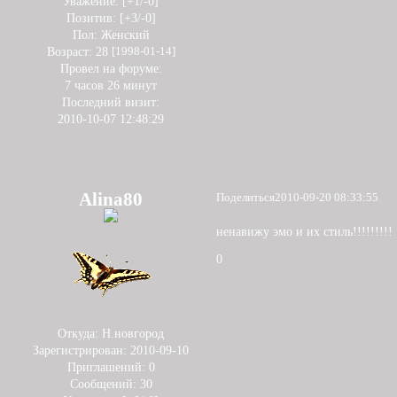
Уважение:
[+1/-0]
Позитив:
[+3/-0]
Пол:
Женский
Возраст:
28
[1998-01-14]
Провел на форуме:
7 часов 26 минут
Последний визит:
2010-10-07 12:48:29
Alina80
Поделиться
2010-09-20 08:33:55
ненавижу эмо и их стиль!!!!!!!!!
0
Откуда:
Н.новгород
Зарегистрирован
: 2010-09-10
Приглашений:
0
Сообщений:
30