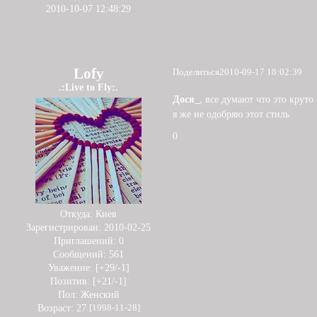
2010-10-07 12:48:29
Lofy
Поделиться
2010-09-17 18:02:39
.:Live to Fly:.
Дося_
, все думают что это круто 
я же не одобряю этот стиль
0
Откуда:
Киев
Зарегистрирован
: 2010-02-25
Приглашений:
0
Сообщений:
561
Уважение:
[+29/-1]
Позитив:
[+21/-1]
Пол:
Женский
Возраст:
27
[1998-11-28]