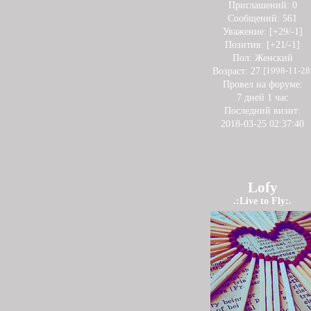
Приглашений:
0
Сообщений:
561
Уважение:
[+29/-1]
Позитив:
[+21/-1]
Пол:
Женский
Возраст:
27
[1998-11-28
Провел на форуме:
7 дней 1 час
Последний визит:
2018-03-25 02:37:40
Lofy
.:Live to Fly:.