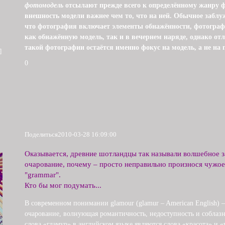
фотомодель
отсылают прежде всего к определённому жанру ф
внешность модели важнее чем то, что на ней. Обычное заблуж
что фотография включает элементы обнажённости, фотограф
как обнажённую модель, так и в вечернем наряде, однако о
такой фотографии остаётся именно фокус на модель, а не на 
]
0
Поделиться
2010-03-28 16:09:00
Оказывается, древние шотландцы так называли волшебное з
очарование, почему – просто неправильно произнося чужое
"grammar".
Кто бы мог подумать...
В современном понимании glamour (glamur – American English) –
очарование, волнующая романтичность, недоступность и соблаз
слова «гламур» в английском языке являются слова «красота» и «