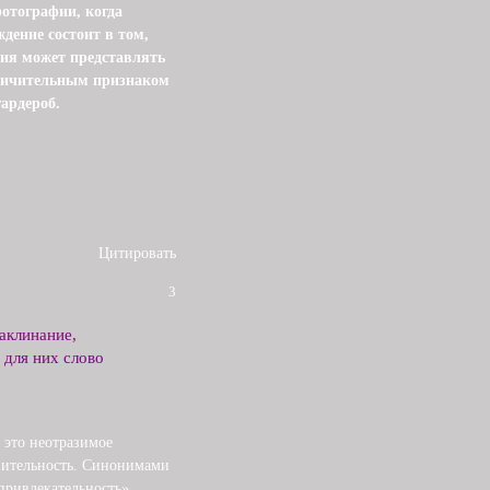
отографии, когда
дение состоит в том,
ия может представлять
тличительным признаком
гардероб.
Цитировать
3
аклинание,
 для них слово
 это неотразимое
нительность. Синонимами
привлекательность».