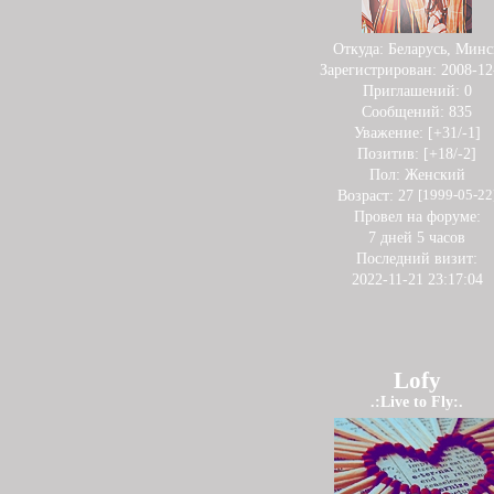
Откуда:
Беларусь, Минс
Зарегистрирован
: 2008-12
Приглашений:
0
Сообщений:
835
Уважение:
[+31/-1]
Позитив:
[+18/-2]
Пол:
Женский
Возраст:
27
[1999-05-22
Провел на форуме:
7 дней 5 часов
Последний визит:
2022-11-21 23:17:04
Lofy
.:Live to Fly:.