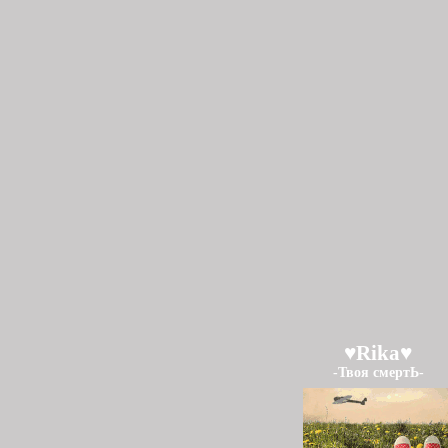
♥Rika♥
-Твоя смертЬ-