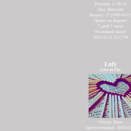
Позитив:
[+18/-2]
Пол:
Женский
Возраст:
27
[1999-05-22
Провел на форуме:
7 дней 5 часов
Последний визит:
2022-11-21 23:17:04
Lofy
.:Live to Fly:.
Откуда:
Киев
Зарегистрирован
: 2010-02