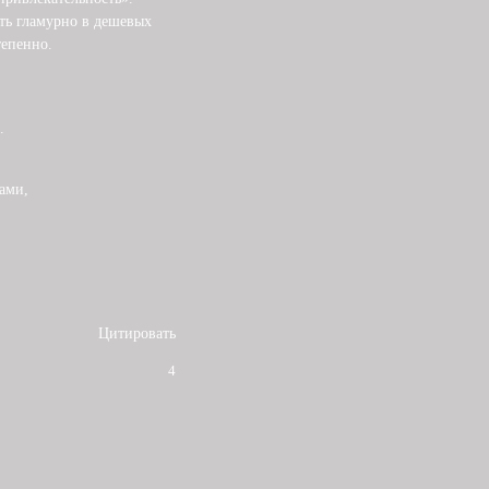
ть гламурно в дешевых
тепенно.
.
.
ами,
Цитировать
4