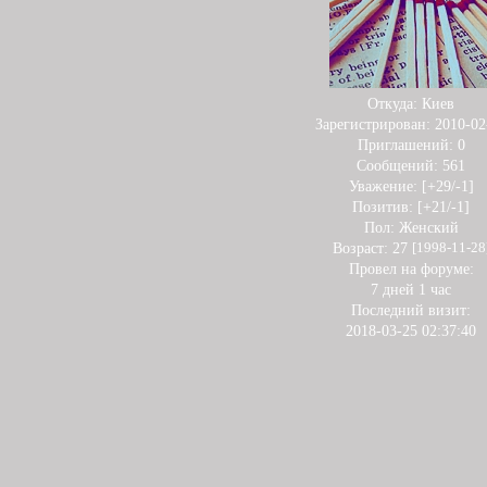
Откуда:
Киев
Зарегистрирован
: 2010-02
Приглашений:
0
Сообщений:
561
Уважение:
[+29/-1]
Позитив:
[+21/-1]
Пол:
Женский
Возраст:
27
[1998-11-28
Провел на форуме:
7 дней 1 час
Последний визит:
2018-03-25 02:37:40