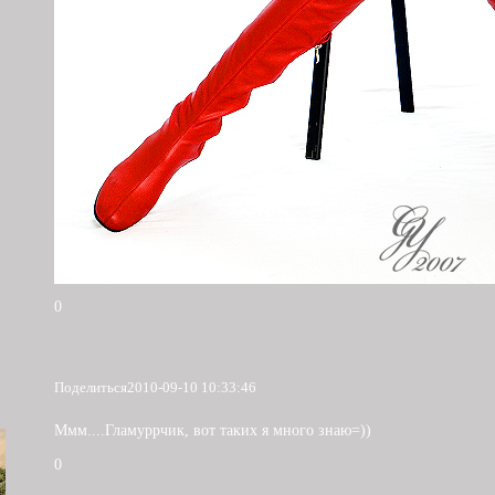
0
Поделиться
2010-09-10 10:33:46
Ммм....Гламуррчик, вот таких я много знаю=))
0