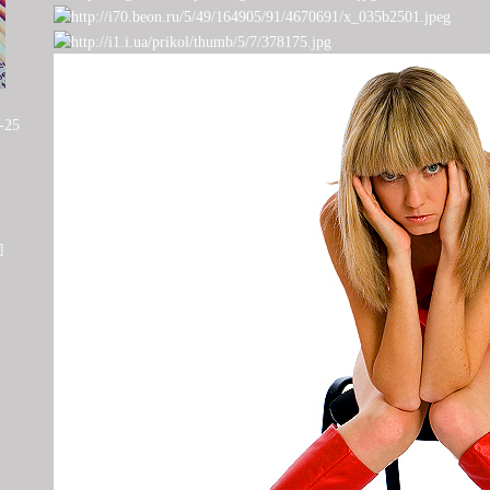
-25
]