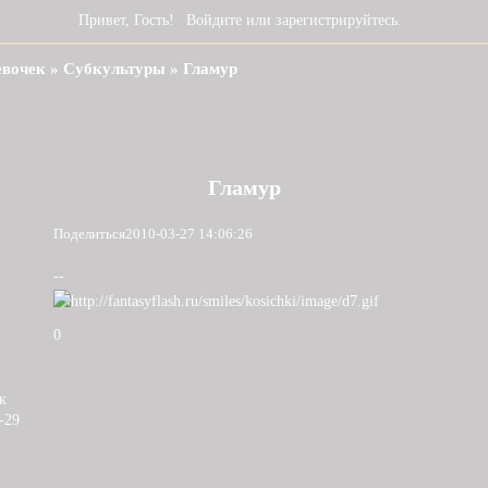
Привет, Гость!
Войдите
или
зарегистрируйтесь
.
евочек
»
Субкультуры
»
Гламур
Гламур
Поделиться
2010-03-27 14:06:26
--
0
к
-29