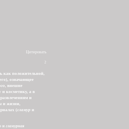
Цитировать
2
ть как положительной,
его), означающее
ого
, внешне
 и косметику, а в
 развлечениям и
 и жизни,
рналах (
гламур
и
о
и
гламурная