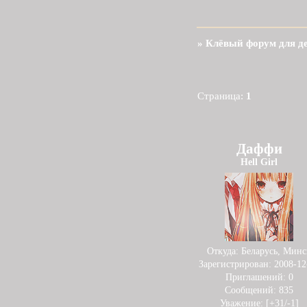
»
Клёвый форум для д
Страница:
1
Даффи
Hell Girl
Откуда:
Беларусь, Минс
Зарегистрирован
: 2008-12
Приглашений:
0
Сообщений:
835
Уважение:
[+31/-1]