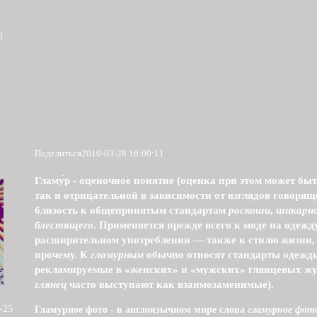
]
Поделиться
2010-03-28 16:00:11
Гламу́р - оценочное понятие (оценка при этом может бы
так и отрицательной в зависимости от взглядов говорящ
близость к общепринятым стандартам
роскоши
,
шикарн
блестящего
. Применяется прежде всего к моде на одежду
расширительном употреблении — также к стилю жизни,
прочему. К
гламурным
обычно относят стандарты одежды
рекламируемые в «женских» и «мужских» глянцевых жу
глянец
часто выступают как взаимозаменимые).
-25
Гламурное фото - в англоязычном мире слова
гламурное фот