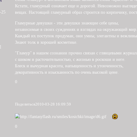
Кстати, гламурный означает еще и дорогой. Невозможно выгляде
-25
вещах. Настоящий гламурный образ строится по кирпичику, пос
Гламурные девушки - эти девушки знающие себе цены,
независимые в своих суждениях и взглядах на окружающий мир
Каждый их поступок продуман, они умны, элегантны и вежливы
Знают толк в хорошей косметике.
]
"Гламур" в нашем сознании прочно связан с глянцевыми журнал
с шиком и расточительностью, с жизнью в роскоши и неге.
Блеск и вычурная красота, напыщенность и утонченность,
декоративность и изысканность по очень высокой цене.
0
Поделиться
2010-03-28 16:09:59
0