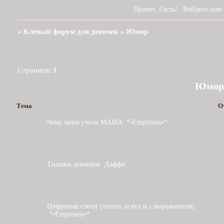
Привет, Гость!
Войдите
или
»
Клёвый форум для девочек
»
Юмор
Страница:
1
Юмор
Тема
О
Чему меня учила МАМА
*•Emptiness•*
Типажи девченок
Даффи
Цифровые стихи (читать вслух и с выражением)
*•Emptiness•*