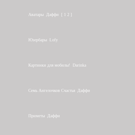
Аватары
Даффи
[
1
2
]
Юзербары
Lofy
Картинки для мобилы!
Darinka
Семь Ангелочков Счастья
Даффи
Приметы
Даффи