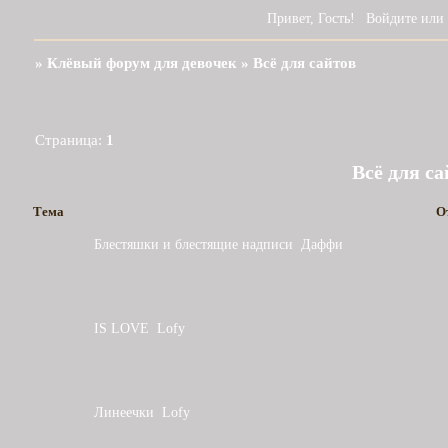
Привет, Гость!
Войдите
или
»
Клёвый форум для девочек
»
Всё для сайтов
Страница:
1
Всё для са
Тема
О
Блестяшки и блестящие надписи
Даффи
IS LOVE
Lofy
Линеечки
Lofy