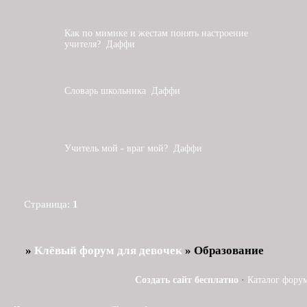
Как по мимике и жестам понять настроение
учителя?
Даффи
Словарь школьника
Даффи
Учитель мой - враг мой?
Даффи
Страница:
1
»
Клёвый форум для девочек
»
Образование
Создать сайт бесплатно
·
Каталог фору